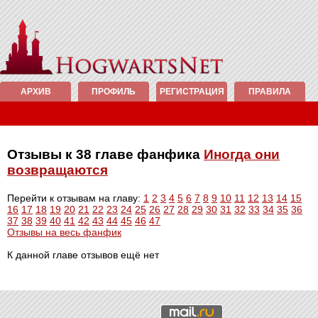
АРХИВ
ПРОФИЛЬ
РЕГИСТРАЦИЯ
ПРАВИЛА
Отзывы к 38 главе фанфика
Иногда они
возвращаются
Перейти к отзывам на главу:
1
2
3
4
5
6
7
8
9
10
11
12
13
14
15
16
17
18
19
20
21
22
23
24
25
26
27
28
29
30
31
32
33
34
35
36
37
38
39
40
41
42
43
44
45
46
47
Отзывы на весь фанфик
К данной главе отзывов ещё нет