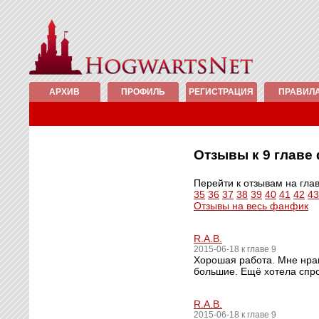
АРХИВ
ПРОФИЛЬ
РЕГИСТРАЦИЯ
ПРАВИЛ
Отзывы к 9 глав
Перейти к отзывам на гла
35
36
37
38
39
40
41
42
43
Отзывы на весь фанфик
R.A.B.
2015-06-18 к главе 9
Хорошая работа. Мне нрави
большие. Ещё хотела спро
R.A.B.
2015-06-18 к главе 9