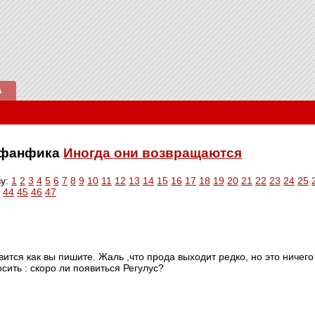
А
е фанфика
Иногда они возвращаются
ву:
1
2
3
4
5
6
7
8
9
10
11
12
13
14
15
16
17
18
19
20
21
22
23
24
25
44
45
46
47
тся как вы пишите. Жаль ,что прода выходит редко, но это ничего ,
сить : скоро ли появиться Регулус?