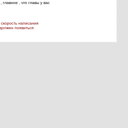
 главное , что главы у вас
а скорость написания
 должен появиться.