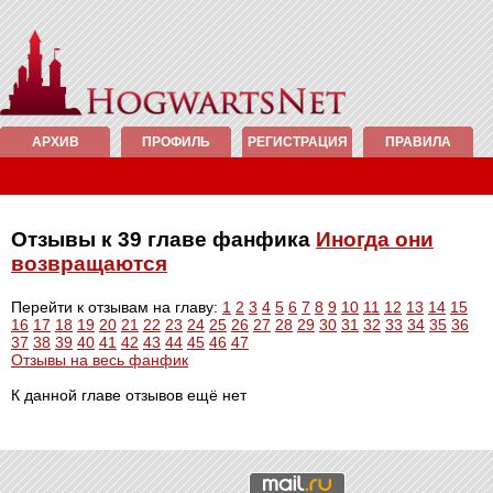
АРХИВ
ПРОФИЛЬ
РЕГИСТРАЦИЯ
ПРАВИЛА
Отзывы к 39 главе фанфика
Иногда они
возвращаются
Перейти к отзывам на главу:
1
2
3
4
5
6
7
8
9
10
11
12
13
14
15
16
17
18
19
20
21
22
23
24
25
26
27
28
29
30
31
32
33
34
35
36
37
38
39
40
41
42
43
44
45
46
47
Отзывы на весь фанфик
К данной главе отзывов ещё нет