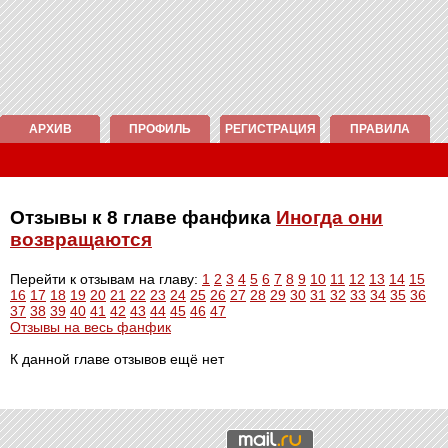
АРХИВ
ПРОФИЛЬ
РЕГИСТРАЦИЯ
ПРАВИЛА
Отзывы к 8 главе фанфика
Иногда они
возвращаются
Перейти к отзывам на главу:
1
2
3
4
5
6
7
8
9
10
11
12
13
14
15
16
17
18
19
20
21
22
23
24
25
26
27
28
29
30
31
32
33
34
35
36
37
38
39
40
41
42
43
44
45
46
47
Отзывы на весь фанфик
К данной главе отзывов ещё нет