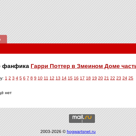
А
ве фанфика
Гарри Поттер в Змеином Доме част
ву:
1
2
3
4
5
6
7
8
9
10
11
12
13
14
15
16
17
18
19
20
21
22
23
24
25
щё нет
2003-2026 ©
hogwartsnet.ru