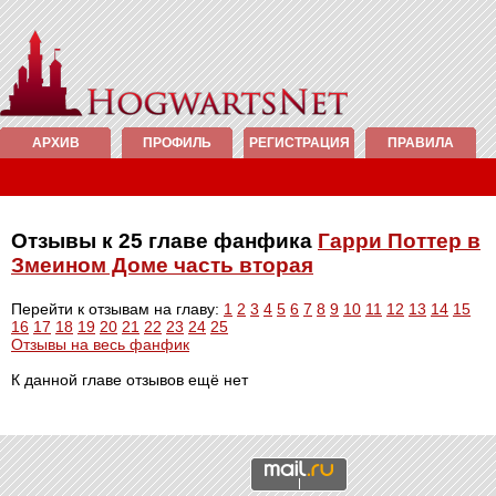
АРХИВ
ПРОФИЛЬ
РЕГИСТРАЦИЯ
ПРАВИЛА
Отзывы к 25 главе фанфика
Гарри Поттер в
Змеином Доме часть вторая
Перейти к отзывам на главу:
1
2
3
4
5
6
7
8
9
10
11
12
13
14
15
16
17
18
19
20
21
22
23
24
25
Отзывы на весь фанфик
К данной главе отзывов ещё нет