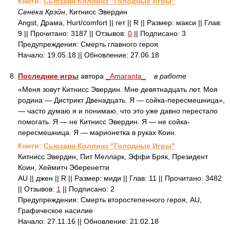
Книги:
Сьюзанн Коллинз "Голодные Игры"
Сенека Крэйн
, Китнисс Эвердин
Angst, Драма, Hurt/comfort || гет || R || Размер: макси || Глав:
9 || Прочитано: 3187 || Отзывов:
0
|| Подписано: 3
Предупреждения: Смерть главного героя
Начало: 19.05.18 || Обновление: 27.06.18
8.
Последние игры
автора
_Amaranta_
в работе
«Меня зовут Китнисс Эвердин. Мне девятнадцать лет. Моя
родина — Дистрикт Двенадцать. Я — сойка-пересмешница»,
— часто думаю я и понимаю, что это уже давно перестало
помогать. Я — не Китнисс Эвердин. Я — не сойка-
пересмешница. Я — марионетка в руках Коин.
Книги:
Сьюзанн Коллинз "Голодные Игры"
Китнисс Эвердин, Пит Мелларк, Эффи Бряк, Президент
Коин, Хеймитч Эберенетти
AU || джен || R || Размер: миди || Глав: 11 || Прочитано: 3482
|| Отзывов:
1
|| Подписано: 2
Предупреждения: Смерть второстепенного героя, AU,
Графическое насилие
Начало: 27.11.16 || Обновление: 21.02.18