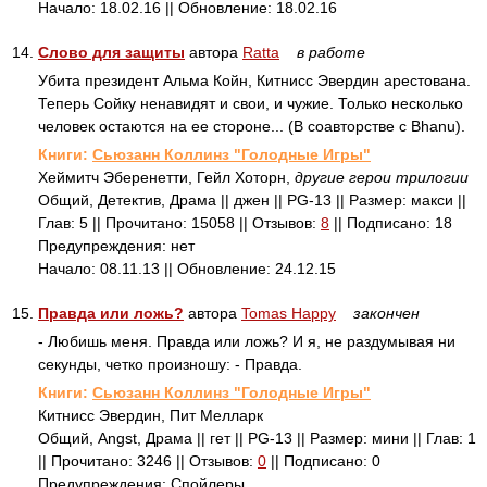
Начало: 18.02.16 || Обновление: 18.02.16
14.
Слово для защиты
автора
Ratta
в работе
Убита президент Альма Койн, Китнисс Эвердин арестована.
Теперь Сойку ненавидят и свои, и чужие. Только несколько
человек остаются на ее стороне... (В соавторстве с Bhanu).
Книги:
Сьюзанн Коллинз "Голодные Игры"
Хеймитч Эберенетти, Гейл Хоторн,
другие герои трилогии
Общий, Детектив, Драма || джен || PG-13 || Размер: макси ||
Глав: 5 || Прочитано: 15058 || Отзывов:
8
|| Подписано: 18
Предупреждения: нет
Начало: 08.11.13 || Обновление: 24.12.15
15.
Правда или ложь?
автора
Tomas Happy
закончен
- Любишь меня. Правда или ложь? И я, не раздумывая ни
секунды, четко произношу: - Правда.
Книги:
Сьюзанн Коллинз "Голодные Игры"
Китнисс Эвердин, Пит Мелларк
Общий, Angst, Драма || гет || PG-13 || Размер: мини || Глав: 1
|| Прочитано: 3246 || Отзывов:
0
|| Подписано: 0
Предупреждения: Спойлеры