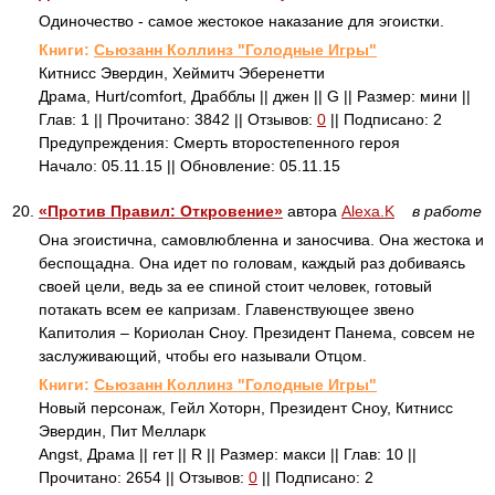
Одиночество - самое жестокое наказание для эгоистки.
Книги:
Сьюзанн Коллинз "Голодные Игры"
Китнисс Эвердин, Хеймитч Эберенетти
Драма, Hurt/comfort, Драбблы || джен || G || Размер: мини ||
Глав: 1 || Прочитано: 3842 || Отзывов:
0
|| Подписано: 2
Предупреждения: Смерть второстепенного героя
Начало: 05.11.15 || Обновление: 05.11.15
20.
«Против Правил: Откровение»
автора
Alexa.K
в работе
Она эгоистична, самовлюбленна и заносчива. Она жестока и
беспощадна. Она идет по головам, каждый раз добиваясь
своей цели, ведь за ее спиной стоит человек, готовый
потакать всем ее капризам. Главенствующее звено
Капитолия – Кориолан Сноу. Президент Панема, совсем не
заслуживающий, чтобы его называли Отцом.
Книги:
Сьюзанн Коллинз "Голодные Игры"
Новый персонаж, Гейл Хоторн, Президент Сноу, Китнисс
Эвердин, Пит Мелларк
Angst, Драма || гет || R || Размер: макси || Глав: 10 ||
Прочитано: 2654 || Отзывов:
0
|| Подписано: 2