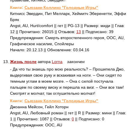
правилам, Китнисс Эвердин?
Книги:
Сьюзанн Коллинз "Голодные Игры"
Китнисс Эвердин, Пит Мелларк, Хеймитч Эберенетти, Эффи
Бряк
Angst, AU, Hurt/comfort || гет || PG-13 || Размер: миди || Глав:
12 || Прочитано: 26015 || Отзывов:
13
|| Подписано: 39
Предупреждения: Смерть второстепенного героя, ООС, AU,
Графическое насилие, Спойлеры
Начало: 20.12.13 || Обновление: 03.04.16
13.
Жизнь после
автора
Lorna
закончен
- Да что ты знаешь про мою реальность? – Прошипела Джо,
выдергивая свою руку и вскакивая на ноги. – Они сидят по
темным углам в моем мозге. – Она с силой постучала
пальцем по своему виску и перешла на визг. – Они все там!
Смотрят и молчат, так оглушительно молчат!
Книги:
Сьюзанн Коллинз "Голодные Игры"
Джоанна Мейсон, Гейл Хоторн
Angst, AU, Любовный роман || гет || R || Размер: мини || Глав:
1 || Прочитано: 1087 || Отзывов:
0
|| Подписано: 0
Предупреждения: ООС, AU