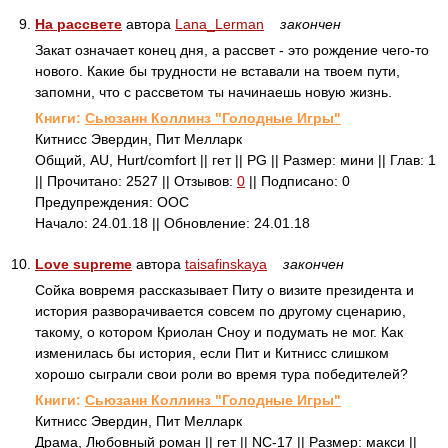
9.
На рассвете
автора
Lana_Lerman
закончен
Закат означает конец дня, а рассвет - это рождение чего-то
нового. Какие бы трудности не вставали на твоем пути,
запомни, что с рассветом ты начинаешь новую жизнь.
Книги:
Сьюзанн Коллинз "Голодные Игры"
Китнисс Эвердин, Пит Мелларк
Общий, AU, Hurt/comfort || гет || PG || Размер: мини || Глав: 1
|| Прочитано: 2527 || Отзывов:
0
|| Подписано: 0
Предупреждения: ООС
Начало: 24.01.18 || Обновление: 24.01.18
10.
Love supreme
автора
taisafinskaya
закончен
Сойка вовремя рассказывает Питу о визите президента и
история разворачивается совсем по другому сценарию,
такому, о котором Криолан Сноу и подумать не мог. Как
изменилась бы история, если Пит и Китнисс слишком
хорошо сыграли свои роли во время тура победителей?
Книги:
Сьюзанн Коллинз "Голодные Игры"
Китнисс Эвердин, Пит Мелларк
Драма, Любовный роман || гет || NC-17 || Размер: макси ||