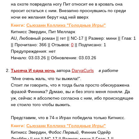
на охоте повредила ногу Пит относит ее в кровать она
просит остаться с ним. Внезапно проснувшись по среди
ночи ее желания берут над ней вверх
Книги:
Сьюзанн Коллинз "Голодные Игры"
Китнисс Эвердин, Пит Мелларк
AU, Любовный роман || гет || NC-17 || Размер: мини || Глав: 1
|| Прочитано: 366 || Отзывов:
0
|| Подписано: 1
Предупреждения: нет
Начало: 03.03.26 || Обновление: 03.03.26
2.
Тысяча И одна ночь
автора
DaryaCurls
в работе
"Мне очень жаль, что ты выжила!".
Стоит ли говорить, что я тогда была просто обескуражена
фразой Финника? Думаю, вы и без этого меня поняли. Да
уж, сейчас я абсолютно согласна с ним, ибо происходящее
не стоило того чтобы выжить.
Представим, что в 74-х Играх победила только Китнисс.
Книги:
Сьюзанн Коллинз "Голодные Игры"
Китнисс Эвердин,
Фобос Первый
, Финник Одейр
Драбблы || гет || NC-17 || Размер: мини || Глав: 1 ||