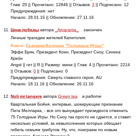
Глав: 20 || Прочитано: 12846 || Отзывов:
3
|| Подписано: 12
Предупреждения: нет
Начало: 28.01.15 || Обновление: 27.11.16
11.
Цена победы
автора
_Amaranta_
закончен
Личные трагедии жителей Капитолия.
Книги:
Сьюзанн Коллинз "Голодные Игры"
Эффи Бряк, Президент Коин, Президент Сноу,
Сенека
Крейн
Angst || гет || R || Размер: мини || Глав: 4 || Прочитано: 2214
|| Отзывов:
0
|| Подписано: 0
Предупреждения: Смерть главного героя, AU
Начало: 18.11.16 || Обновление: 26.11.16
12.
Noli mi tangere
автора
Green tea
в работе
Квартальная Бойня, интервью, шокирующее признание
Пита Мелларка, - все это вынуждает президента отменить
75 Голодные Игры. Но Сноу так просто не сдается, и ставит
несколько условий, за невыполнение которых обещает
гибель семьям трибутов. Ну, что, поиграем по новым