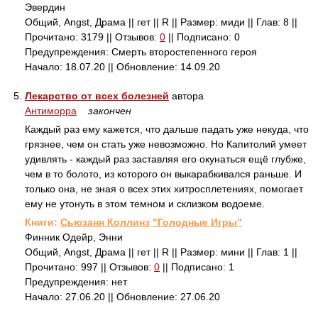
Эвердин
Общий, Angst, Драма || гет || R || Размер: миди || Глав: 8 ||
Прочитано: 3179 || Отзывов:
0
|| Подписано: 0
Предупреждения: Смерть второстепенного героя
Начало: 18.07.20 || Обновление: 14.09.20
5.
Лекарство от всех болезней
автора
Антиморра
закончен
Каждый раз ему кажется, что дальше падать уже некуда, что
грязнее, чем он стать уже невозможно. Но Капитолий умеет
удивлять - каждый раз заставляя его окунаться ещё глубже,
чем в то болото, из которого он выкарабкивался раньше. И
только она, не зная о всех этих хитросплетениях, помогает
ему не утонуть в этом темном и склизком водоеме.
Книги:
Сьюзанн Коллинз "Голодные Игры"
Финник Одейр, Энни
Общий, Angst, Драма || гет || R || Размер: мини || Глав: 1 ||
Прочитано: 997 || Отзывов:
0
|| Подписано: 1
Предупреждения: нет
Начало: 27.06.20 || Обновление: 27.06.20