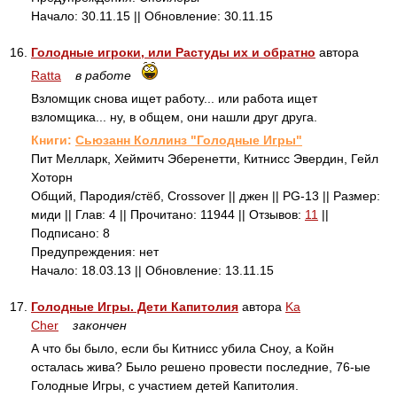
Начало: 30.11.15 || Обновление: 30.11.15
16.
Голодные игроки, или Растуды их и обратно
автора
Ratta
в работе
Взломщик снова ищет работу... или работа ищет
взломщика... ну, в общем, они нашли друг друга.
Книги:
Сьюзанн Коллинз "Голодные Игры"
Пит Мелларк, Хеймитч Эберенетти, Китнисс Эвердин, Гейл
Хоторн
Общий, Пародия/стёб, Crossover || джен || PG-13 || Размер:
миди || Глав: 4 || Прочитано: 11944 || Отзывов:
11
||
Подписано: 8
Предупреждения: нет
Начало: 18.03.13 || Обновление: 13.11.15
17.
Голодные Игры. Дети Капитолия
автора
Ka
Cher
закончен
А что бы было, если бы Китнисс убила Сноу, а Койн
осталась жива? Было решено провести последние, 76-ые
Голодные Игры, с участием детей Капитолия.