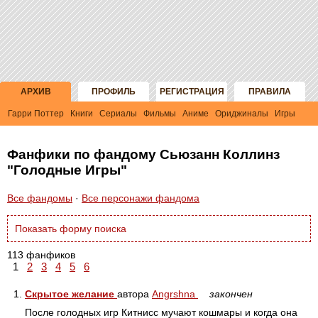
АРХИВ
ПРОФИЛЬ
РЕГИСТРАЦИЯ
ПРАВИЛА
Гарри Поттер
Книги
Сериалы
Фильмы
Аниме
Ориджиналы
Игры
Фанфики по фандому Сьюзанн Коллинз
"Голодные Игры"
Все фандомы
·
Все персонажи фандома
Показать форму поиска
113 фанфиков
1
2
3
4
5
6
1.
Скрытое желание
автора
Angrshna
закончен
После голодных игр Китнисс мучают кошмары и когда она