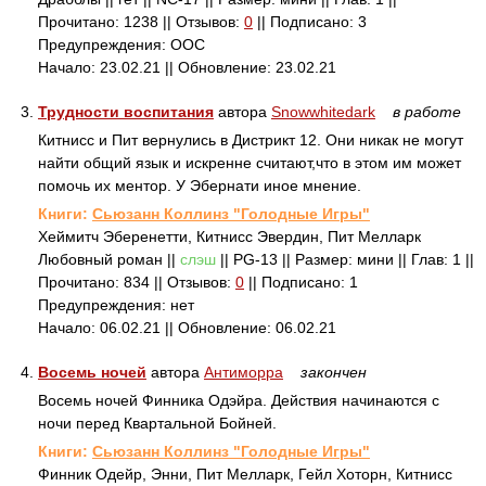
Прочитано: 1238 || Отзывов:
0
|| Подписано: 3
Предупреждения: ООС
Начало: 23.02.21 || Обновление: 23.02.21
3.
Трудности воспитания
автора
Snowwhitedark
в работе
Китнисс и Пит вернулись в Дистрикт 12. Они никак не могут
найти общий язык и искренне считают,что в этом им может
помочь их ментор. У Эбернати иное мнение.
Книги:
Сьюзанн Коллинз "Голодные Игры"
Хеймитч Эберенетти, Китнисс Эвердин, Пит Мелларк
Любовный роман ||
слэш
|| PG-13 || Размер: мини || Глав: 1 ||
Прочитано: 834 || Отзывов:
0
|| Подписано: 1
Предупреждения: нет
Начало: 06.02.21 || Обновление: 06.02.21
4.
Восемь ночей
автора
Антиморра
закончен
Восемь ночей Финника Одэйра. Действия начинаются с
ночи перед Квартальной Бойней.
Книги:
Сьюзанн Коллинз "Голодные Игры"
Финник Одейр, Энни, Пит Мелларк, Гейл Хоторн, Китнисс