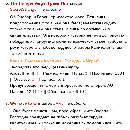
6.
The Hunger Verge. Грань Игр
автора
SecretStranger
в работе
Об Энобарии Гардинер известно мало. Есть лишь
предположения о том, кем она была; мы можем судить
только о том, кем она стала, и лишь по обрывочным
свидетельствам. Эта история - история её пути до трибута-
победителя, трибута-шпиона во вражеском стане, трибута, о
роли которого в победе над деспотизмом Капитолия знают
только некоторые.
Книги:
Сьюзанн Коллинз "Голодные Игры"
Энобария Гардинер
,
Деваль Верту
Angst || гет || R || Размер: миди || Глав: 3 || Прочитано: 1684
|| Отзывов:
0
|| Подписано: 1
Предупреждения: Смерть второстепенного героя, AU
Начало: 12.11.17 || Обновление: 08.10.18
7.
We have to win
автора
Vivs
в работе
- Она будет мешать нам, пора убрать мисс Эвердин. -
Господин президент, ее гибель разобьет сердца
капитолийцев. - Только ли их сердца? - поморщился Сноу.