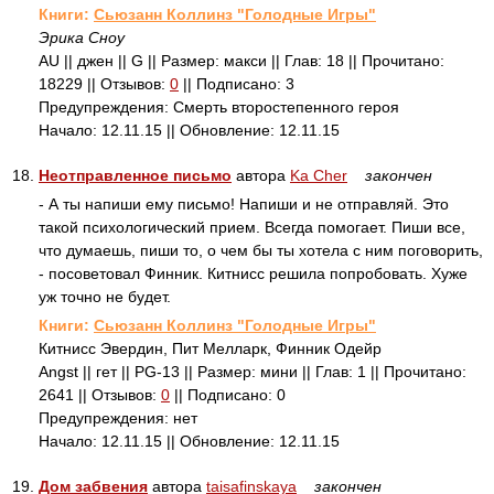
Книги:
Сьюзанн Коллинз "Голодные Игры"
Эрика Сноу
AU || джен || G || Размер: макси || Глав: 18 || Прочитано:
18229 || Отзывов:
0
|| Подписано: 3
Предупреждения: Смерть второстепенного героя
Начало: 12.11.15 || Обновление: 12.11.15
18.
Неотправленное письмо
автора
Ka Cher
закончен
- А ты напиши ему письмо! Напиши и не отправляй. Это
такой психологический прием. Всегда помогает. Пиши все,
что думаешь, пиши то, о чем бы ты хотела с ним поговорить,
- посоветовал Финник. Китнисс решила попробовать. Хуже
уж точно не будет.
Книги:
Сьюзанн Коллинз "Голодные Игры"
Китнисс Эвердин, Пит Мелларк, Финник Одейр
Angst || гет || PG-13 || Размер: мини || Глав: 1 || Прочитано:
2641 || Отзывов:
0
|| Подписано: 0
Предупреждения: нет
Начало: 12.11.15 || Обновление: 12.11.15
19.
Дом забвения
автора
taisafinskaya
закончен