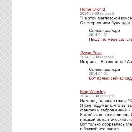
Home Orchid
2014-03-30 к главе 8
"На этой магловской консе
С нетерпением буду ждат
Ответ автора
2014-04-01
Пишу, по мере сил ст
Луиза Рико
2014-03-30 к главе 8
Интрига... Я в восторге! А
Ответ автора
2014-04-01
Вот прямо сейчас сяд
King Weasley
2014-03-30 к главе 8
Наконец-то новая глава *О
Я уже подумала, что вы з
фанфик и заброшенный - 
Как обычно великолепно! 
никакой романтический лю
Вот только оборвалась гла
в ближайшее время.