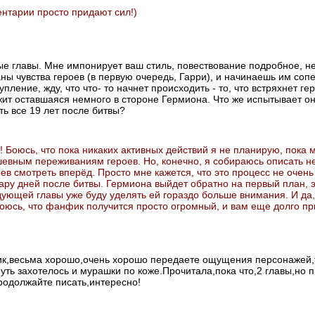
нтарии просто придают сил!)
е главы. Мне импонирует ваш стиль, повествование подробное, н
ны чувства героев (в первую очередь, Гарри), и начинаешь им сопе
пление, жду, что что- то начнет происходить - то, что встряхнет гер
жит оставшаяся немного в стороне Гермиона. Что же испытывает о
ть все 19 лет после битвы?
! Боюсь, что пока никаких активных действий я не планирую, пока 
евным переживаниям героев. Но, конечно, я собираюсь описать н
ев смотреть вперёд. Просто мне кажется, что это процесс не очень
ару дней после битвы. Гермиона выйдет обратно на первый план, э
дующей главы уже буду уделять ей гораздо больше внимания. И да,
Боюсь, что фанфик получится просто огромный, и вам еще долго пр
к,весьма хорошо,очень хорошо передаете ощущения персонажей,т
уть захотелось и мурашки по коже.Прочитала,пока что,2 главы,но п
продолжайте писать,интересно!