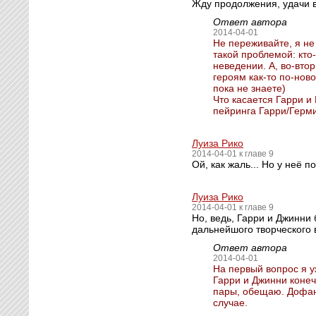
Жду продолжения, удачи 
Ответ автора
2014-04-01
Не переживайте, я не
такой проблемой: кто
неведении. А, во-вто
героям как-то по-нов
пока не знаете)
Что касается Гарри и 
пейринга Гарри/Герми
Луиза Рико
2014-04-01 к главе 9
Ой, как жаль... Но у неё п
Луиза Рико
2014-04-01 к главе 9
Но, ведь, Гарри и Джинни
дальнейшого творческого 
Ответ автора
2014-04-01
На первый вопрос я у
Гарри и Джинни конеч
пары, обещаю. Дофант
случае.