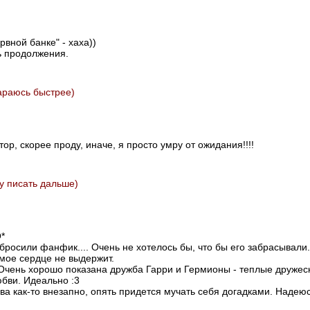
рвной банке" - хаха))
ь продолжения.
араюсь быстрее)
втор, скорее проду, иначе, я просто умру от ожидания!!!!
у писать дальше)
*
абросили фанфик.... Очень не хотелось бы, что бы его забрасывал
мое сердце не выдержит.
Очень хорошо показана дружба Гарри и Гермионы - теплые дружес
бви. Идеально :3
ва как-то внезапно, опять придется мучать себя догадками. Надеюс