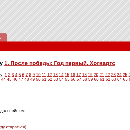
А
ку
1. После победы: Год первый. Хогвартс
ву:
1
2
3
4
5
6
7
8
9
10
11
12
13
14
15
16
17
18
19
20
21
22
23
24
25
44
45
46
47
48
49
50
51
52
53
54
55
56
57
58
59
60
61
62
63
64
65
в дальнейшем
ду стараться)