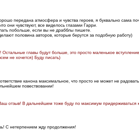
орошо передана атмосфера и чувства героев, я буквально сама поч
 что они чувствуют, все виделось глазами Гарри.
лать побольше, если вы не драбблы пишете.
 делают половина авторов, которые берутся за подобную работу)
! Остальные главы будут больше, это просто маленькое вступление
всем не хочется) Буду писать)
ответствие канона максимальное, что просто не может не радоват
альнейшем повествовании!
Ваш отзыв! В дальнейшем тоже буду по максимум придерживаться 
шь! С нетерпением жду продолжения!