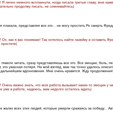
! Я лично немного всплакнула, когда писала третью главу, мне каж
ательно продолжу писать, не сомневайтесь)
я плакала, представляя все это... не могу простить Ро смерть Фреда..
 Ох, как я вас понимаю! Так хотелось найти лазейку и оставить Фр
 простите(
тяжело читать, сразу представляешь все это. Все эмоции, боль, п
, это ужасная потеря. На мой взгляд, вам так точно удалось описа
 дальнейшем вдохновения. Мне очень нравится. Жду продолжения!
! Очень важно знать, что моя работа вызывает какие-то эмоции у чи
 уже в работе, надеюсь, вам недолго осталось ждать)
ине жалко всех этих людей, которые умерли сражаясь за победу... Авт