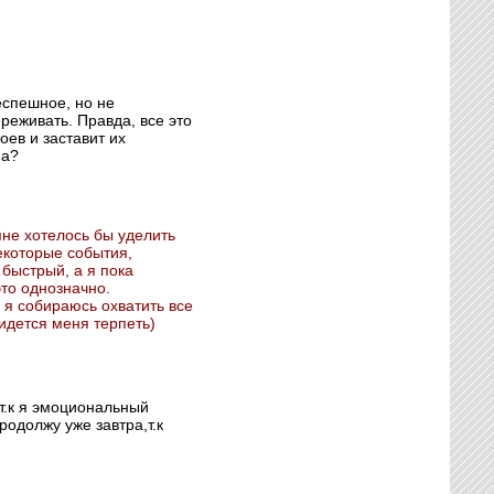
еспешное, но не
реживать. Правда, все это
оев и заставит их
на?
мне хотелось бы уделить
екоторые события,
 быстрый, а я пока
то однозначно.
 я собираюсь охватить все
идется меня терпеть)
.к я эмоциональный
родолжу уже завтра,т.к