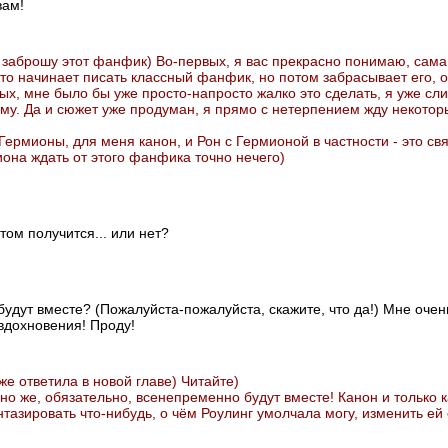
вам!
 заброшу этот фанфик) Во-первых, я вас прекрасно понимаю, сама 
-то начинает писать классный фанфик, но потом забрасывает его, о
рых, мне было бы уже просто-напросто жалко это сделать, я уже сл
ому. Да и сюжет уже продуман, я прямо с нетерпением жду некотор
Гермионы, для меня канон, и Рон с Гермионой в частности - это св
она ждать от этого фанфика точно нечего)
отом получится... или нет?
 будут вместе? (Пожалуйста-пожалуйста, скажите, что да!) Мне оч
вдохновения! Проду!
же ответила в новой главе) Читайте)
но же, обязательно, всенепременно будут вместе! Канон и только 
азировать что-нибудь, о чём Роулинг умолчала могу, изменить ей 