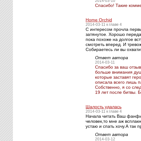
2014-03-10
Спасибо! Такие комме
Home Orchid
2014-03-11 к главе 4
С интересом прочла первы
затянутое. Хорошо переда
пока похоже на долгое всту
смотреть вперед. И трево
Собираетесь ли вы охвати
Ответ автора
2014-03-11
Спасибо за ваш отзыв
больше внимания душ
которые заставят геро
описала всего лишь п
Собственно, я со сле
19 лет после битвы. 
Шалость удалась
2014-03-11 к главе 4
Начала читать Ваш фанфи
человек,то мне аж всплакн
устаю и спать хочу.А так 
Ответ автора
2014-03-12