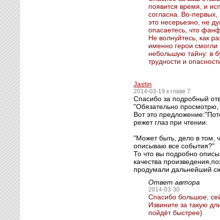
появится время, и исп
согласна. Во-первых, 
это несерьезно, не д
опасаетесь, что фан
Не волнуйтесь, как р
именно герои смогли 
небольшую тайну: в б
трудности и опасности
Jastin
2014-03-19 к главе 7
Спасибо за подробный отв
"Обязательно просмотрю, 
Вот это предложение:"Пот
режет глаз при чтении.
"Может быть, дело в том,
описываю все события?"
То что вы подробно описы
качества произведения,по
продумали дальнейший сю
Ответ автора
2014-03-30
Спасибо большое, се
Извините за такую дл
пойдёт быстрее)