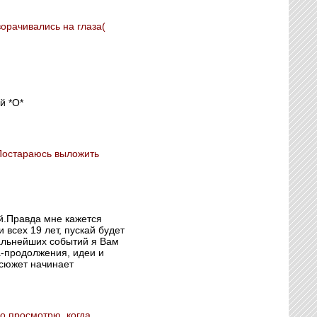
ворачивались на глаза(
й *О*
 Постараюсь выложить
й.Правда мне кажется
 всех 19 лет, пускай будет
альнейших событий я Вам
а-продолжения, идеи и
 сюжет начинает
о просмотрю, когда