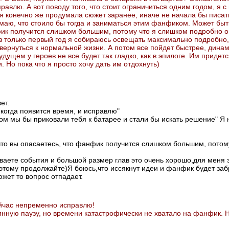
равлю. А вот поводу того, что стоит ограничиться одним годом, я 
я конечно же продумала сюжет заранее, иначе не начала бы писать.
умаю, что стоило бы тогда и заниматься этим фанфиком. Может быть
фик получится слишком большим, потому что я слишком подробно 
аз только первый год я собираюсь освещать максимально подробно,
вернуться к нормальной жизни. А потом все пойдет быстрее, дина
удущем у героев не все будет так гладко, как в эпилоге. Им придет
. Но пока что я просто хочу дать им отдохнуть)
ет.
когда появится время, и исправлю"
ом мы бы приковали тебя к батарее и стали бы искать решение" Я
 что вы опасаетесь, что фанфик получится слишком большим, пото
ваете события и большой размер глав это очень хорошо,для меня э
этому продолжайте)Я боюсь,что иссякнут идеи и фанфик будет заб
жет то вопрос отпадает.
йчас непременно исправлю!
инную паузу, но времени катастрофически не хватало на фанфик. 