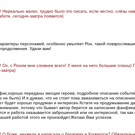
! Нереально жалко, трудно было это писать, если честно, слёзы на
боте, сегодня-завтра появится)
арактеры персонажей, особенно умыляет Рон, такой повзрослевши
 продолжения. Удачи вам!
! Ох, с Роном мне сложнее всего! У меня на него большие планы)
-завтра)
ик,хорошо переданы эмоции героев, подробное описание событи
е не было) И я думаю, что не стоит пока замахиваться на описаниии
ет будет хорошо продуман и интересен.Кстати на продумывание д
внимание, потому что бывает автор берется за написание фанфик
ся и работа оказывается заброшенной или не интересной, так как
ашей работой этого не произойдет.Желаю Вам успехов.
! О Боже, неужели я написала о батареях в Хогвартсе? Обязательн