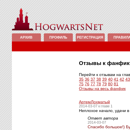
АРХИВ
ПРОФИЛЬ
РЕГИСТРАЦИЯ
ПРАВИЛ
Отзывы к фанфи
Перейти к отзывам на гла
35
36
37
38
39
40
41
42
43
75
76
77
78
79
80
81
Отзывы на весь фанфик
АртемЛохматый
2014-03-07 к главе 1
Неплохое начало, удачи 
Ответ автора
2014-03-07
Спасибо большое!) Бу