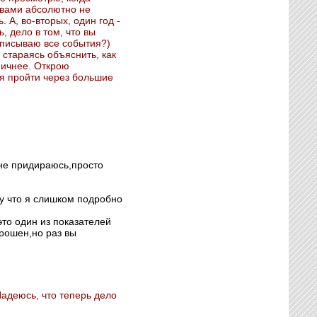
с вами абсолютно не
 А, во-вторых, один год -
, дело в том, что вы
описываю все события?)
 стараясь объяснить, как
мичнее. Открою
ся пройти через большие
 не придираюсь,просто
му что я слишком подробно
то один из показателей
рошен,но раз вы
Надеюсь, что теперь дело