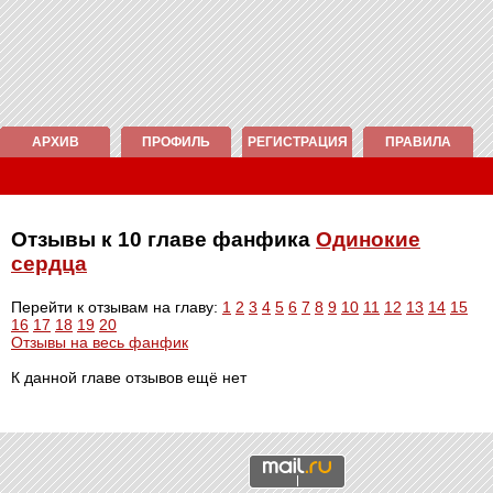
АРХИВ
ПРОФИЛЬ
РЕГИСТРАЦИЯ
ПРАВИЛА
Отзывы к 10 главе фанфика
Одинокие
сердца
Перейти к отзывам на главу:
1
2
3
4
5
6
7
8
9
10
11
12
13
14
15
16
17
18
19
20
Отзывы на весь фанфик
К данной главе отзывов ещё нет