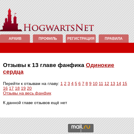
АРХИВ
ПРОФИЛЬ
РЕГИСТРАЦИЯ
ПРАВИЛА
Отзывы к 13 главе фанфика
Одинокие
сердца
Перейти к отзывам на главу:
1
2
3
4
5
6
7
8
9
10
11
12
13
14
15
16
17
18
19
20
Отзывы на весь фанфик
К данной главе отзывов ещё нет