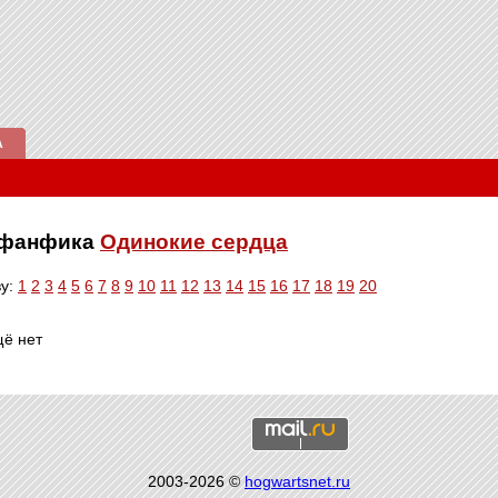
А
е фанфика
Одинокие сердца
ву:
1
2
3
4
5
6
7
8
9
10
11
12
13
14
15
16
17
18
19
20
щё нет
2003-2026 ©
hogwartsnet.ru