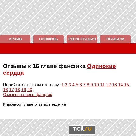
АРХИВ
ПРОФИЛЬ
РЕГИСТРАЦИЯ
ПРАВИЛА
Отзывы к 16 главе фанфика
Одинокие
сердца
Перейти к отзывам на главу:
1
2
3
4
5
6
7
8
9
10
11
12
13
14
15
16
17
18
19
20
Отзывы на весь фанфик
К данной главе отзывов ещё нет