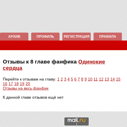
АРХИВ
ПРОФИЛЬ
РЕГИСТРАЦИЯ
ПРАВИЛА
Отзывы к 8 главе фанфика
Одинокие
сердца
Перейти к отзывам на главу:
1
2
3
4
5
6
7
8
9
10
11
12
13
14
15
16
17
18
19
20
Отзывы на весь фанфик
К данной главе отзывов ещё нет