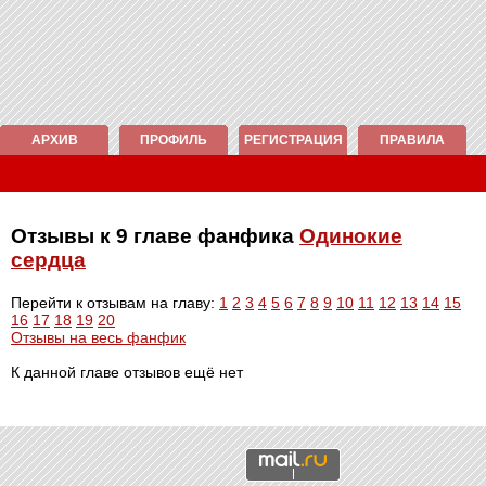
АРХИВ
ПРОФИЛЬ
РЕГИСТРАЦИЯ
ПРАВИЛА
Отзывы к 9 главе фанфика
Одинокие
сердца
Перейти к отзывам на главу:
1
2
3
4
5
6
7
8
9
10
11
12
13
14
15
16
17
18
19
20
Отзывы на весь фанфик
К данной главе отзывов ещё нет