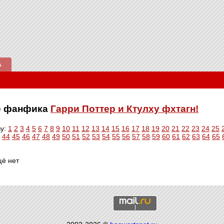
А
ве фанфика
Гарри Поттер и Ктулху фхтагн!
ву:
1
2
3
4
5
6
7
8
9
10
11
12
13
14
15
16
17
18
19
20
21
22
23
24
25
44
45
46
47
48
49
50
51
52
53
54
55
56
57
58
59
60
61
62
63
64
65
щё нет