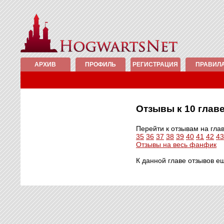
АРХИВ
ПРОФИЛЬ
РЕГИСТРАЦИЯ
ПРАВИЛ
Отзывы к 10 гла
Перейти к отзывам на гла
35
36
37
38
39
40
41
42
43
Отзывы на весь фанфик
К данной главе отзывов е