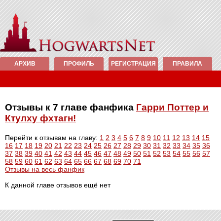
АРХИВ
ПРОФИЛЬ
РЕГИСТРАЦИЯ
ПРАВИЛА
Отзывы к 7 главе фанфика
Гарри Поттер и
Ктулху фхтагн!
Перейти к отзывам на главу:
1
2
3
4
5
6
7
8
9
10
11
12
13
14
15
16
17
18
19
20
21
22
23
24
25
26
27
28
29
30
31
32
33
34
35
36
37
38
39
40
41
42
43
44
45
46
47
48
49
50
51
52
53
54
55
56
57
58
59
60
61
62
63
64
65
66
67
68
69
70
71
Отзывы на весь фанфик
К данной главе отзывов ещё нет