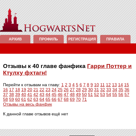
АРХИВ
ПРОФИЛЬ
РЕГИСТРАЦИЯ
ПРАВИЛА
Отзывы к 40 главе фанфика
Гарри Поттер и
Ктулху фхтагн!
Перейти к отзывам на главу:
1
2
3
4
5
6
7
8
9
10
11
12
13
14
15
16
17
18
19
20
21
22
23
24
25
26
27
28
29
30
31
32
33
34
35
36
37
38
39
40
41
42
43
44
45
46
47
48
49
50
51
52
53
54
55
56
57
58
59
60
61
62
63
64
65
66
67
68
69
70
71
Отзывы на весь фанфик
К данной главе отзывов ещё нет