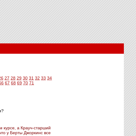
26
27
28
29
30
31
32
33
34
66
67
68
69
70
71
я?
м курсе, а Крауч-старший
что у Берты Джоркинс все