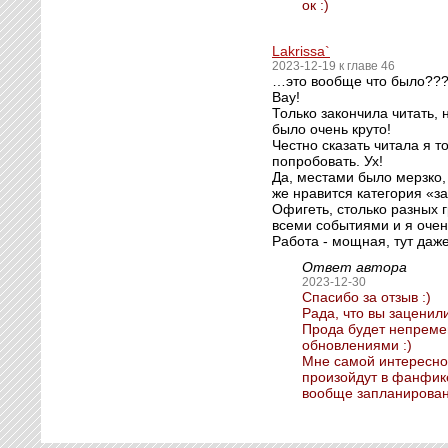
ок :)
Lakrissa`
2023-12-19 к главе 46
…это вообще что было??
Вау!
Только закончила читать, 
было очень круто!
Честно сказать читала я т
попробовать. Ух!
Да, местами было мерзко,
же нравится категория «з
Офигеть, столько разных г
всеми событиями и я очен
Работа - мощная, тут даже
Ответ автора
2023-12-30
Спасибо за отзыв :)
Рада, что вы заценили
Прода будет непременн
обновлениями :)
Мне самой интересно 
произойдут в фанфике,
вообще запланирован