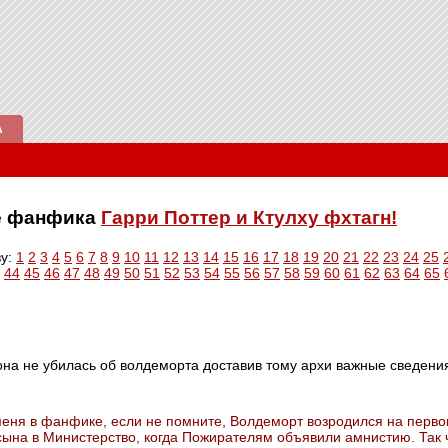
А
ве фанфика
Гарри Поттер и Ктулху фхтагн!
ву:
1
2
3
4
5
6
7
8
9
10
11
12
13
14
15
16
17
18
19
20
21
22
23
24
25
44
45
46
47
48
49
50
51
52
53
54
55
56
57
58
59
60
61
62
63
64
65
она не убилась об волдеморта доставив тому архи важные сведени
У меня в фанфике, если не помните, Волдеморт возродился на перво
сына в Министерство, когда Пожирателям объявили амнистию. Так 