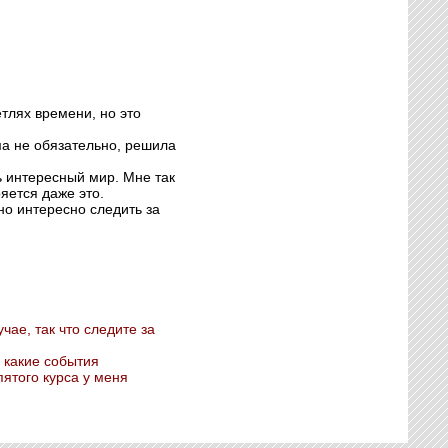
етлях времени, но это
ома не обязательно, решила
ь интересный мир. Мне так
яется даже это.
но интересно следить за
чае, так что следите за
 какие события
пятого курса у меня