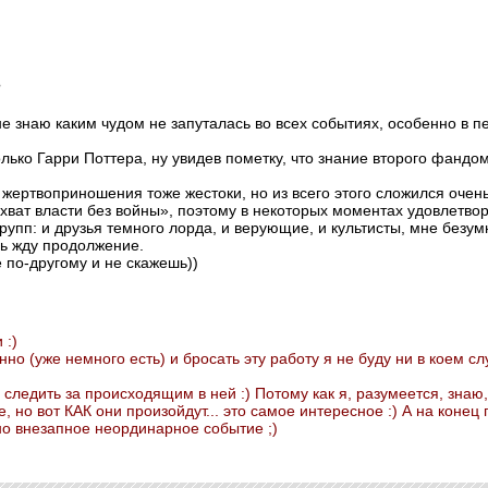
?
не знаю каким чудом не запуталась во всех событиях, особенно в п
олько Гарри Поттера, ну увидев пометку, что знание второго фанд
 жертвоприношения тоже жестоки, но из всего этого сложился очен
ахват власти без войны», поэтому в некоторых моментах удовлетвор
рупп: и друзья темного лорда, и верующие, и культисты, мне безум
ь жду продолжение.
 по-другому и не скажешь))
 :)
о (уже немного есть) и бросать эту работу я не буду ни в коем слу
следить за происходящим в ней :) Потому как я, разумеется, знаю,
 но вот КАК они произойдут... это самое интересное :) А на конец 
о внезапное неординарное событие ;)