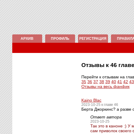
АРХИВ
ПРОФИЛЬ
РЕГИСТРАЦИЯ
ПРАВИЛ
Отзывы к 46 гла
Перейти к отзывам на гла
35
36
37
38
39
40
41
42
43
Отзывы на весь фанфик
Kaino Blac
2023-10-25 к главе 46
Берта Джоркинс? а разве 
Ответ автора
2023-10-25
Так это в каноне :) 
сам приволок своего 