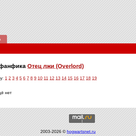
А
е фанфика
Отец лжи (Overlord)
ву:
1
2
3
4
5
6
7
8
9
10
11
12
13
14
15
16
17
18
19
щё нет
2003-2026 ©
hogwartsnet.ru