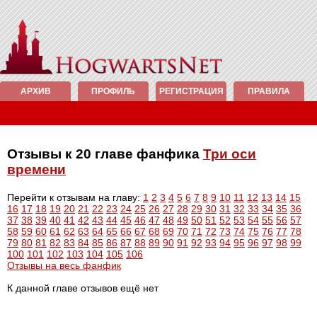
АРХИВ
ПРОФИЛЬ
РЕГИСТРАЦИЯ
ПРАВИЛА
Отзывы к 20 главе фанфика
Три оси
времени
Перейти к отзывам на главу:
1
2
3
4
5
6
7
8
9
10
11
12
13
14
15
16
17
18
19
20
21
22
23
24
25
26
27
28
29
30
31
32
33
34
35
36
37
38
39
40
41
42
43
44
45
46
47
48
49
50
51
52
53
54
55
56
57
58
59
60
61
62
63
64
65
66
67
68
69
70
71
72
73
74
75
76
77
78
79
80
81
82
83
84
85
86
87
88
89
90
91
92
93
94
95
96
97
98
99
100
101
102
103
104
105
106
Отзывы на весь фанфик
К данной главе отзывов ещё нет