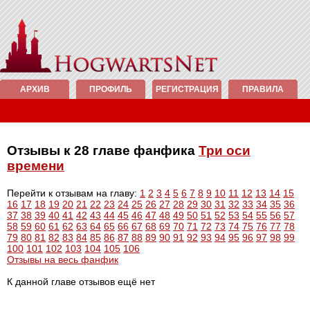
АРХИВ
ПРОФИЛЬ
РЕГИСТРАЦИЯ
ПРАВИЛА
Отзывы к 28 главе фанфика
Три оси
времени
Перейти к отзывам на главу:
1
2
3
4
5
6
7
8
9
10
11
12
13
14
15
16
17
18
19
20
21
22
23
24
25
26
27
28
29
30
31
32
33
34
35
36
37
38
39
40
41
42
43
44
45
46
47
48
49
50
51
52
53
54
55
56
57
58
59
60
61
62
63
64
65
66
67
68
69
70
71
72
73
74
75
76
77
78
79
80
81
82
83
84
85
86
87
88
89
90
91
92
93
94
95
96
97
98
99
100
101
102
103
104
105
106
Отзывы на весь фанфик
К данной главе отзывов ещё нет