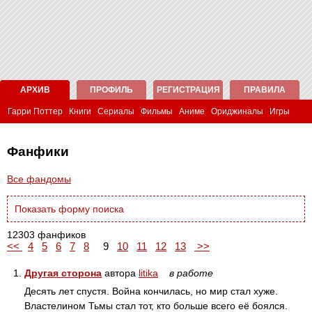
АРХИВ
ПРОФИЛЬ
РЕГИСТРАЦИЯ
ПРАВИЛА
Гарри Поттер
Книги
Сериалы
Фильмы
Аниме
Ориджиналы
Игры
Фанфики
Все фандомы
Показать форму поиска
12303 фанфиков
<<
4
5
6
7
8
9
10
11
12
13
>>
1.
Другая сторона
автора
litika
в работе
Десять лет спустя. Война кончилась, но мир стал хуже.
Властелином Тьмы стал тот, кто больше всего её боялся.