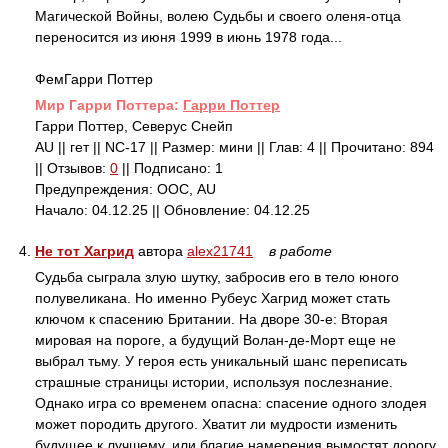
Магической Войны, волею Судьбы и своего оленя-отца
переносится из июня 1999 в июнь 1978 года...
ФемГарри Поттер
Mир Гарри Поттера:
Гарри Поттер
Гарри Поттер, Северус Снейп
AU || гет || NC-17 || Размер: мини || Глав: 4 || Прочитано: 894
|| Отзывов:
0
|| Подписано: 1
Предупреждения: ООС, AU
Начало: 04.12.25 || Обновление: 04.12.25
4.
Не тот Хагрид
автора
alex21741
в работе
Судьба сыграла злую шутку, забросив его в тело юного
полувеликана. Но именно Рубеус Хагрид может стать
ключом к спасению Британии. На дворе 30-е: Вторая
мировая на пороге, а будущий Волан-де-Морт еще не
выбрал тьму. У героя есть уникальный шанс переписать
страшные страницы истории, используя послезнание.
Однако игра со временем опасна: спасение одного злодея
может породить другого. Хватит ли мудрости изменить
будущее к лучшему, или благие намерения вымостят дорогу