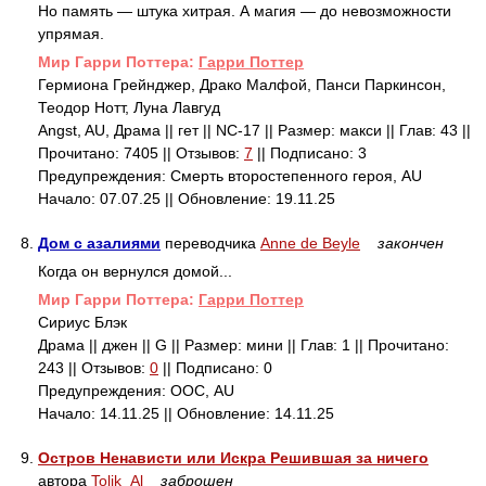
Но память — штука хитрая. А магия — до невозможности
упрямая.
Mир Гарри Поттера:
Гарри Поттер
Гермиона Грейнджер, Драко Малфой, Панси Паркинсон,
Теодор Нотт, Луна Лавгуд
Angst, AU, Драма || гет || NC-17 || Размер: макси || Глав: 43 ||
Прочитано: 7405 || Отзывов:
7
|| Подписано: 3
Предупреждения: Смерть второстепенного героя, AU
Начало: 07.07.25 || Обновление: 19.11.25
8.
Дом с азалиями
переводчика
Anne de Beyle
закончен
Когда он вернулся домой...
Mир Гарри Поттера:
Гарри Поттер
Сириус Блэк
Драма || джен || G || Размер: мини || Глав: 1 || Прочитано:
243 || Отзывов:
0
|| Подписано: 0
Предупреждения: ООС, AU
Начало: 14.11.25 || Обновление: 14.11.25
9.
Остров Ненависти или Искра Решившая за ничего
автора
Tolik_Al
заброшен