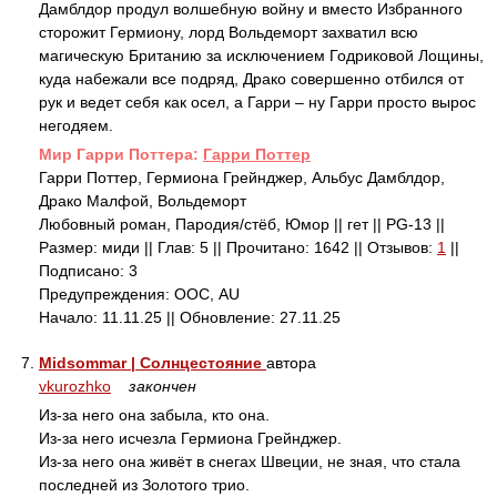
Дамблдор продул волшебную войну и вместо Избранного
сторожит Гермиону, лорд Вольдеморт захватил всю
магическую Британию за исключением Годриковой Лощины,
куда набежали все подряд, Драко совершенно отбился от
рук и ведет себя как осел, а Гарри – ну Гарри просто вырос
негодяем.
Mир Гарри Поттера:
Гарри Поттер
Гарри Поттер, Гермиона Грейнджер, Альбус Дамблдор,
Драко Малфой, Вольдеморт
Любовный роман, Пародия/стёб, Юмор || гет || PG-13 ||
Размер: миди || Глав: 5 || Прочитано: 1642 || Отзывов:
1
||
Подписано: 3
Предупреждения: ООС, AU
Начало: 11.11.25 || Обновление: 27.11.25
7.
Midsommar | Солнцестояние
автора
vkurozhko
закончен
Из-за него она забыла, кто она.
Из-за него исчезла Гермиона Грейнджер.
Из-за него она живёт в снегах Швеции, не зная, что стала
последней из Золотого трио.