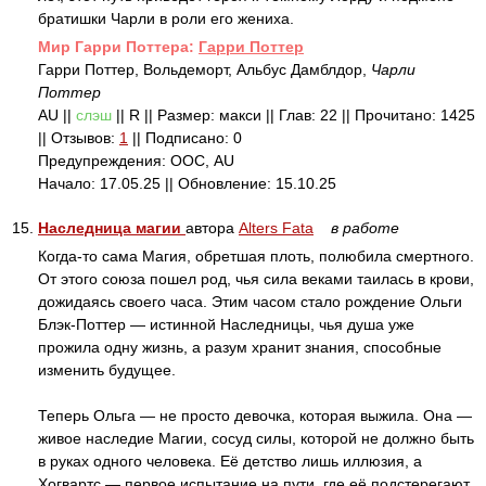
братишки Чарли в роли его жениха.
Mир Гарри Поттера:
Гарри Поттер
Гарри Поттер, Вольдеморт, Альбус Дамблдор,
Чарли
Поттер
AU ||
слэш
|| R || Размер: макси || Глав: 22 || Прочитано: 1425
|| Отзывов:
1
|| Подписано: 0
Предупреждения: ООС, AU
Начало: 17.05.25 || Обновление: 15.10.25
15.
Наследница магии
автора
Alters Fata
в работе
Когда-то сама Магия, обретшая плоть, полюбила смертного.
От этого союза пошел род, чья сила веками таилась в крови,
дожидаясь своего часа. Этим часом стало рождение Ольги
Блэк-Поттер — истинной Наследницы, чья душа уже
прожила одну жизнь, а разум хранит знания, способные
изменить будущее.
Теперь Ольга — не просто девочка, которая выжила. Она —
живое наследие Магии, сосуд силы, которой не должно быть
в руках одного человека. Её детство лишь иллюзия, а
Хогвартс — первое испытание на пути, где её подстерегают