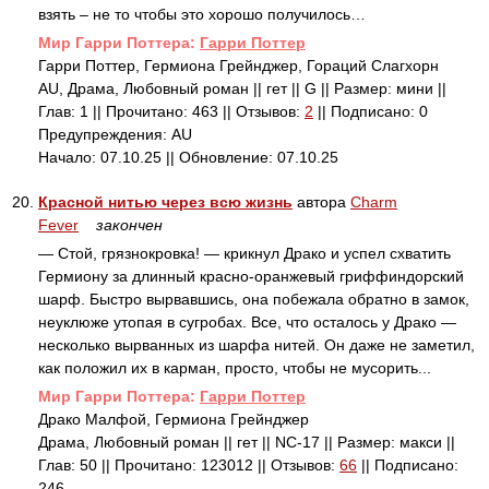
взять – не то чтобы это хорошо получилось…
Mир Гарри Поттера:
Гарри Поттер
Гарри Поттер, Гермиона Грейнджер, Гораций Слагхорн
AU, Драма, Любовный роман || гет || G || Размер: мини ||
Глав: 1 || Прочитано: 463 || Отзывов:
2
|| Подписано: 0
Предупреждения: AU
Начало: 07.10.25 || Обновление: 07.10.25
20.
Красной нитью через всю жизнь
автора
Charm
Fever
закончен
— Стой, грязнокровка! — крикнул Драко и успел схватить
Гермиону за длинный красно-оранжевый гриффиндорский
шарф. Быстро вырвавшись, она побежала обратно в замок,
неуклюже утопая в сугробах. Все, что осталось у Драко —
несколько вырванных из шарфа нитей. Он даже не заметил,
как положил их в карман, просто, чтобы не мусорить...
Mир Гарри Поттера:
Гарри Поттер
Драко Малфой, Гермиона Грейнджер
Драма, Любовный роман || гет || NC-17 || Размер: макси ||
Глав: 50 || Прочитано: 123012 || Отзывов:
66
|| Подписано:
246