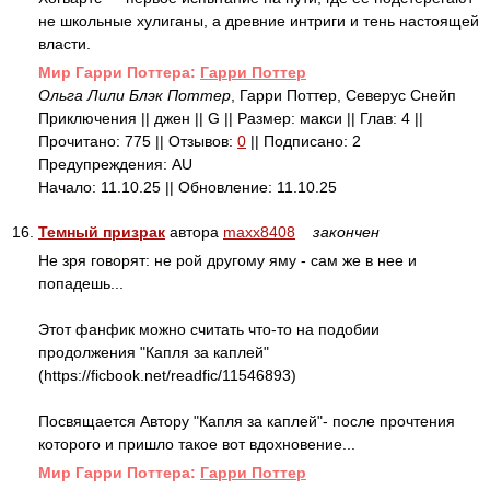
не школьные хулиганы, а древние интриги и тень настоящей
власти.
Mир Гарри Поттера:
Гарри Поттер
Ольга Лили Блэк Поттер
, Гарри Поттер, Северус Снейп
Приключения || джен || G || Размер: макси || Глав: 4 ||
Прочитано: 775 || Отзывов:
0
|| Подписано: 2
Предупреждения: AU
Начало: 11.10.25 || Обновление: 11.10.25
16.
Темный призрак
автора
maxx8408
закончен
Не зря говорят: не рой другому яму - сам же в нее и
попадешь...
Этот фанфик можно считать что-то на подобии
продолжения "Капля за каплей"
(https://ficbook.net/readfic/11546893)
Посвящается Автору "Капля за каплей"- после прочтения
которого и пришло такое вот вдохновение...
Mир Гарри Поттера:
Гарри Поттер