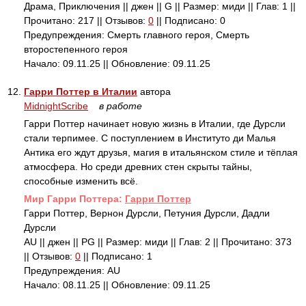
Драма, Приключения || джен || G || Размер: миди || Глав: 1 ||
Прочитано: 217 || Отзывов:
0
|| Подписано: 0
Предупреждения: Смерть главного героя, Смерть
второстепенного героя
Начало: 09.11.25 || Обновление: 09.11.25
12.
Гарри Поттер в Италии
автора
MidnightScribe
в работе
Гарри Поттер начинает новую жизнь в Италии, где Дурсли
стали терпимее. С поступлением в Институто ди Малья
Антика его ждут друзья, магия в итальянском стиле и тёплая
атмосфера. Но среди древних стен скрыты тайны,
способные изменить всё.
Mир Гарри Поттера:
Гарри Поттер
Гарри Поттер, Вернон Дурсли, Петуния Дурсли, Дадли
Дурсли
AU || джен || PG || Размер: миди || Глав: 2 || Прочитано: 373
|| Отзывов:
0
|| Подписано: 1
Предупреждения: AU
Начало: 08.11.25 || Обновление: 09.11.25