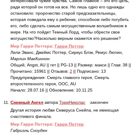
интересовали чужие чувства. Самое главное – это его цель,
ради которой он готов на все. Но лишь одно его однажды
остановило: пророчество старой предсказательницы,
которая поведала ему о ребенке, способном либо погубить
его, либо сделать самым могущественным волшебником в
мире. На что пойдет Темный Лорд, чтобы обрести свое
могущество?Насколько верным окажется его решение?
Mир Гарри Поттера:
Гарри Поттер
Лили Эванс, Джеймс Поттер, Сириус Блэк, Ремус Люпин,
Марлин МакКиннон
Общий, Angst, AU || гет || PG-13 || Размер: макси || Глав: 38 ||
Прочитано: 15961 || Отзывов:
2
|| Подписано: 13
Предупреждения: Смерть главного героя, Смерть
второстепенного героя, ООС, AU
Начало: 28.07.16 || Обновление: 10.11.25
11.
Снежный Ангел
автора
ТориНиколас
закончен
Другая история любви Северуса Снейпа, не имеющая
счастливого финала.
Mир Гарри Поттера:
Гарри Поттер
Габриэль Сноуден