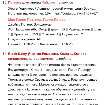
13.
По-соседски
автора
Пайсано
закончен
Жил в Годриковой Лощине простой мужик, дядя Борис…
Источник вдохновения, 18+: https://youtu.be/SjvmTh67wEY
Mир Гарри Поттера:
Гарри Поттер
Джеймс Поттер, Вольдеморт
AU, Пародия/стёб, Юмор || джен || G || Размер: мини || Глав:
1 || Прочитано: 353 || Отзывов:
1
|| Подписано: 2
Предупреждения: AU
Начало: 31.10.25 || Обновление: 31.10.25
14.
Black Daisy (Черная Ромашка). Книга 1. Как все
начиналось
автора
tanArtos
в работе
Фанфик по заявке «Гарри вместо брата отдают в женихи
Волдеморту». Книга 1 – предыстория. Гарри Поттеру,
младшему из близнецов, не посчастливилось родиться
Темным в семье Светлых волшебников. Родители решают
избавиться от него. Мальчика ожидает знакомство с
Дурслями и Блэками, тяжелое обучение и долгий путь к
власти над Теневым миром. Он попытается стать
настоящим магом под сенью Вездесущей. По истечении
лет, этот путь приведет героя к Темному Лорду и подмене