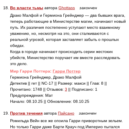
18.
Во власти тьмы
автора
Ghottass
закончен
Драко Малфой и Гермиона Грейнджер — два бывших врага,
теперь работающие в Министерстве магии, начинают новый
путь. Их различия постепенно уступают место взаимному
уважению, но, несмотря на это, они сталкиваются с
реальной угрозой, которая заставляет забыть о прошлых
обидах.
Когда в городе начинают происходить серии жестоких
убийств, Министерство поручает им вместе расследовать
это дело.
Mир Гарри Поттера:
Гарри Поттер
Гермиона Грейнджер, Драко Малфой
Детектив || гет || NC-17 || Размер: макси || Глав: 8 ||
Прочитано: 1748 || Отзывов:
3
|| Подписано: 1
Предупреждения: Мат
Начало: 08.10.25 || Обновление: 08.10.25
19.
Против течения
автора
Пайсано
закончен
Ромильда Вейн все же опоила Гарри приворотным зельем.
Но только Гарри даже Барти Крауч под Империо пытался