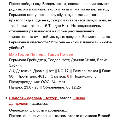
После победы над Волдемортом, восстановления памяти
родителям и сознательного отказа от магии на целый год
Гермиона поступает на службу в отдел магического
правопорядка, где её куратором становится загадочный, но
такой притягательный Теодор Нотт. Их неоднозначные
отношения развиваются на фоне расследования
таинственных смертей молодых девушек. Возможно, сама
Гермиона в опасности? Или она — ключ к личности инкуба-
убийцы?
Mир Гарри Поттера:
Гарри Поттер
Гермиона Грейнджер, Теодор Нотт, Джинни Уизли, Блейз
Забини
AU, Детектив, Драма || гет || NC-17 || Размер: макси || Глав:
50 || Прочитано: 4615 || Отзывов:
6
|| Подписано: 3
Предупреждения: ООС, AU, Мат
Начало: 23.07.25 || Обновление: 08.12.25
3.
Шалость удалась, Поттер!
автора
Сэвина
Денделион
закончен
Очередная шалость мародеров...
Поттер, еще не успевшая толком отойти от ужасов Второй