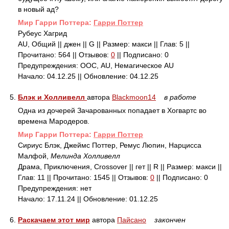
в новый ад?
Mир Гарри Поттера:
Гарри Поттер
Рубеус Хагрид
AU, Общий || джен || G || Размер: макси || Глав: 5 ||
Прочитано: 564 || Отзывов:
0
|| Подписано: 0
Предупреждения: ООС, AU, Немагическое AU
Начало: 04.12.25 || Обновление: 04.12.25
5.
Блэк и Холливелл
автора
Blackmoon14
в работе
Одна из дочерей Зачарованных попадает в Хогвартс во
времена Мародеров.
Mир Гарри Поттера:
Гарри Поттер
Сириус Блэк, Джеймс Поттер, Ремус Люпин, Нарцисса
Малфой,
Мелинда Холливелл
Драма, Приключения, Crossover || гет || R || Размер: макси ||
Глав: 11 || Прочитано: 1545 || Отзывов:
0
|| Подписано: 0
Предупреждения: нет
Начало: 17.11.24 || Обновление: 01.12.25
6.
Раскачаем этот мир
автора
Пайсано
закончен