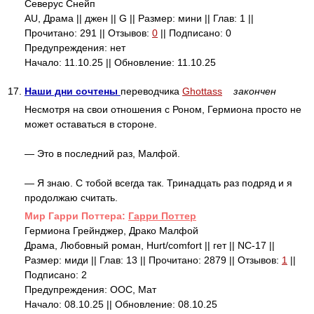
Северус Снейп
AU, Драма || джен || G || Размер: мини || Глав: 1 ||
Прочитано: 291 || Отзывов:
0
|| Подписано: 0
Предупреждения: нет
Начало: 11.10.25 || Обновление: 11.10.25
17.
Наши дни сочтены
переводчика
Ghottass
закончен
Несмотря на свои отношения с Роном, Гермиона просто не
может оставаться в стороне.
— Это в последний раз, Малфой.
— Я знаю. С тобой всегда так. Тринадцать раз подряд и я
продолжаю считать.
Mир Гарри Поттера:
Гарри Поттер
Гермиона Грейнджер, Драко Малфой
Драма, Любовный роман, Hurt/comfort || гет || NC-17 ||
Размер: миди || Глав: 13 || Прочитано: 2879 || Отзывов:
1
||
Подписано: 2
Предупреждения: ООС, Мат
Начало: 08.10.25 || Обновление: 08.10.25