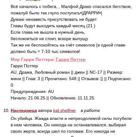
Всё началось с побега, , Малфой Драко спасался бегством,
пожалуй было так глупо поступать•|ДРАРРИ•|
Думаю ненависть присутствовать не будет
Главы будут выходить каждый месяц (21 )
Если глава не вышла в нужный день,
беспокоиться не стоит, вскоре выпущу
Так же не беспокойтесь на счёт символов (в одной главе
должно быть ≈ 7-10 тыс символов!
Mир Гарри Поттера:
Гарри Поттер
Гарри Поттер
AU, Драма, Любовный роман || джен || NC-17 || Размер:
мини || Глав: 3 || Прочитано: 548 || Отзывов:
0
|| Подписано:
0
Предупреждения: AU
Начало: 21.06.25 || Обновление: 11.11.25
10.
Наследница
автора
kat.shelfner
в работе
Он убийца. Жажда власти и непреодолимой силы погубили
в нем человека. Он никогда не останавливался, выбирая
своих жертв, всегда шел по головам. Его никогда не