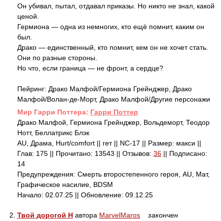
Он убивал, пытал, отдавал приказы. Но никто не знал, какой
ценой.
Гермиона — одна из немногих, кто ещё помнит, каким он
был.
Драко — единственный, кто помнит, кем он не хочет стать.
Они по разные стороны.
Но что, если граница — не фронт, а сердце?
Пейринг: Драко Малфой/Гермиона Грейнджер, Драко
Малфой/Волан-де-Морт, Драко Малфой/Другие персонажи
Mир Гарри Поттера:
Гарри Поттер
Драко Малфой, Гермиона Грейнджер, Вольдеморт, Теодор
Нотт, Беллатрикс Блэк
AU, Драма, Hurt/comfort || гет || NC-17 || Размер: макси ||
Глав: 175 || Прочитано: 13543 || Отзывов:
36
|| Подписано:
14
Предупреждения: Смерть второстепенного героя, AU, Мат,
Графическое насилие, BDSM
Начало: 02.07.25 || Обновление: 09.12.25
2.
Твой дорогой Н
автора
MarvelMaros
закончен