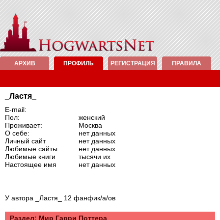
АРХИВ
ПРОФИЛЬ
РЕГИСТРАЦИЯ
ПРАВИЛА
_Ластя_
E-mail:
Пол:
женский
Проживает:
Москва
О себе:
нет данных
Личный сайт
нет данных
Любимые сайты
нет данных
Любимые книги
тысячи их
Настоящее имя
нет данных
У автора _Ластя_ 12 фанфик/а/ов
Раздел: Mир Гарри Поттера