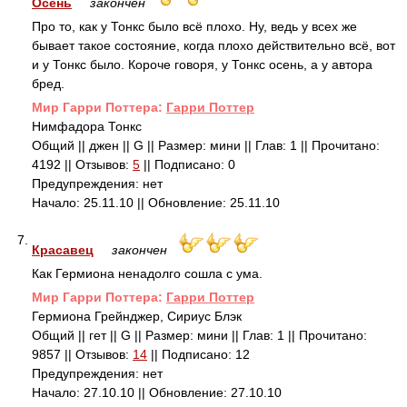
Осень
закончен
Про то, как у Тонкс было всё плохо. Ну, ведь у всех же
бывает такое состояние, когда плохо действительно всё, вот
и у Тонкс было. Короче говоря, у Тонкс осень, а у автора
бред.
Mир Гарри Поттера:
Гарри Поттер
Нимфадора Тонкс
Общий || джен || G || Размер: мини || Глав: 1 || Прочитано:
4192 || Отзывов:
5
|| Подписано: 0
Предупреждения: нет
Начало: 25.11.10 || Обновление: 25.11.10
7.
Красавец
закончен
Как Гермиона ненадолго сошла с ума.
Mир Гарри Поттера:
Гарри Поттер
Гермиона Грейнджер, Сириус Блэк
Общий || гет || G || Размер: мини || Глав: 1 || Прочитано:
9857 || Отзывов:
14
|| Подписано: 12
Предупреждения: нет
Начало: 27.10.10 || Обновление: 27.10.10