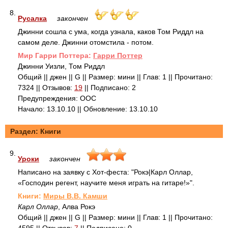
8.
Русалка
закончен
Джинни сошла с ума, когда узнала, каков Том Риддл на
самом деле. Джинни отомстила - потом.
Mир Гарри Поттера:
Гарри Поттер
Джинни Уизли, Том Риддл
Общий || джен || G || Размер: мини || Глав: 1 || Прочитано:
7324 || Отзывов:
19
|| Подписано: 2
Предупреждения: ООС
Начало: 13.10.10 || Обновление: 13.10.10
Раздел: Книги
9.
Уроки
закончен
Написано на заявку с Хот-феста: "Рокэ|Карл Оллар,
«Господин регент, научите меня играть на гитаре!»".
Книги:
Миры В.В. Камши
Карл Оллар
, Алва Рокэ
Общий || джен || G || Размер: мини || Глав: 1 || Прочитано: