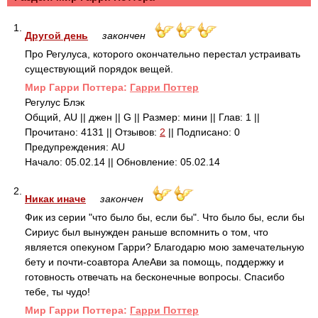
1.
Другой день
закончен
Про Регулуса, которого окончательно перестал устраивать
существующий порядок вещей.
Mир Гарри Поттера:
Гарри Поттер
Регулус Блэк
Общий, AU || джен || G || Размер: мини || Глав: 1 ||
Прочитано: 4131 || Отзывов:
2
|| Подписано: 0
Предупреждения: AU
Начало: 05.02.14 || Обновление: 05.02.14
2.
Никак иначе
закончен
Фик из серии "что было бы, если бы". Что было бы, если бы
Сириус был вынужден раньше вспомнить о том, что
является опекуном Гарри? Благодарю мою замечательную
бету и почти-соавтора АлеАви за помощь, поддержку и
готовность отвечать на бесконечные вопросы. Спасибо
тебе, ты чудо!
Mир Гарри Поттера:
Гарри Поттер