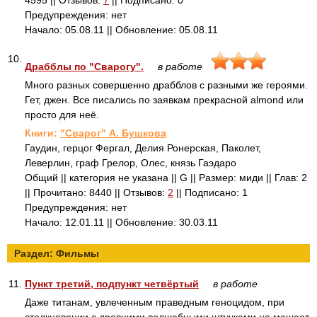
4595 || Отзывов:
7
|| Подписано: 0
Предупреждения: нет
Начало: 05.08.11 || Обновление: 05.08.11
10.
Драбблы по "Сварогу".
в работе
Много разных совершенно драбблов с разными же героями.
Гет, джен. Все писались по заявкам прекрасной almond или
просто для неё.
Книги:
"Сварог" А. Бушкова
Гаудин, герцог Фергал, Делия Ронерская, Паколет,
Леверлин, граф Грелор, Олес, князь Гаэдаро
Общий || категория не указана || G || Размер: миди || Глав: 2
|| Прочитано: 8440 || Отзывов:
2
|| Подписано: 1
Предупреждения: нет
Начало: 12.01.11 || Обновление: 30.03.11
Раздел: Фильмы
11.
Пункт третий, подпункт четвёртый
в работе
Даже титанам, увлеченным праведным геноцидом, при