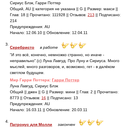
Сириус Блэк, Гарри Поттер
Общий, AU || категория не указана || G || Размер: макси ||
Глав: 18 || Прочитано: 111928 || Отзывов:
213
|| Подписано:
214
Предупреждения: AU
Начало: 12.06.10 || Обновление: 12.04.11
3.
Серебристо
в работе
"И это всё, конечно, немножко странно, но иначе -
неправильно".(с) Луна Лавгуд. Про Луну и Сириуса. Много
мыслей, много разговоров, и, возможно, гет - в далёком
светлом будущем.
Mир Гарри Поттера:
Гарри Поттер
Луна Лавгуд, Сириус Блэк
Общий || джен || G || Размер: мини || Глав: 2 || Прочитано:
8773 || Отзывов:
16
|| Подписано: 13
Предупреждения: AU
Начало: 16.03.11 || Обновление: 20.03.11
4.
Патронус для Молли
закончен