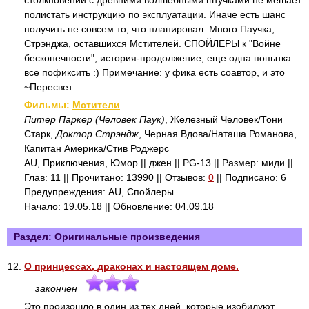
столкновении с древними волшебными штучками не мешает
полистать инструкцию по эксплуатации. Иначе есть шанс
получить не совсем то, что планировал. Много Паучка,
Стрэнджа, оставшихся Мстителей. СПОЙЛЕРЫ к "Войне
бесконечности", история-продолжение, еще одна попытка
все пофиксить :) Примечание: у фика есть соавтор, и это
~Пересвет.
Фильмы:
Мстители
Питер Паркер (Человек Паук)
, Железный Человек/Тони
Старк,
Доктор Стрэндж
, Черная Вдова/Наташа Романова,
Капитан Америка/Стив Роджерс
AU, Приключения, Юмор || джен || PG-13 || Размер: миди ||
Глав: 11 || Прочитано: 13990 || Отзывов:
0
|| Подписано: 6
Предупреждения: AU, Спойлеры
Начало: 19.05.18 || Обновление: 04.09.18
Раздел: Оригинальные произведения
12.
О принцессах, драконах и настоящем доме.
закончен
Это произошло в один из тех дней, которые изобилуют