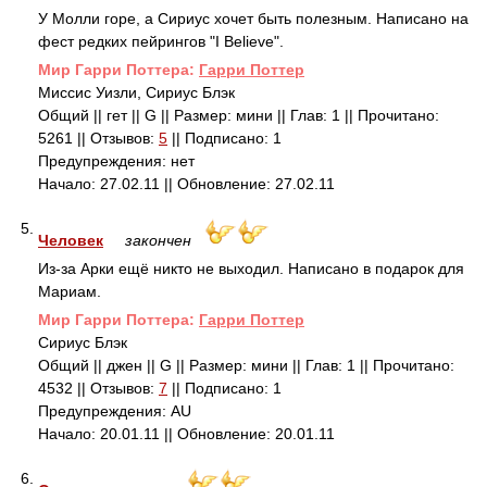
У Молли горе, а Сириус хочет быть полезным. Написано на
фест редких пейрингов "I Believe".
Mир Гарри Поттера:
Гарри Поттер
Миссис Уизли, Сириус Блэк
Общий || гет || G || Размер: мини || Глав: 1 || Прочитано:
5261 || Отзывов:
5
|| Подписано: 1
Предупреждения: нет
Начало: 27.02.11 || Обновление: 27.02.11
5.
Человек
закончен
Из-за Арки ещё никто не выходил. Написано в подарок для
Мариам.
Mир Гарри Поттера:
Гарри Поттер
Сириус Блэк
Общий || джен || G || Размер: мини || Глав: 1 || Прочитано:
4532 || Отзывов:
7
|| Подписано: 1
Предупреждения: AU
Начало: 20.01.11 || Обновление: 20.01.11
6.