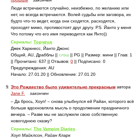
проффи
закончен
Люди встречаются случайно, неизбежно, по желанию или
нет, но всегда встречаются. Волей судьбы или заговора, их
будто что-то ведет, когда они сходятся, расходятся,
проходят мимо, противостоят друг другу. Р.S. Йанто у меня
Что потому что его имя переводится как Янто))
Сериалы:
Торчвуд
Джек Харкнесс, Йанто Джонс
Общий, AU, Драбблы ||
слэш
|| PG || Размер: мини || Глав: 1
|| Прочитано: 637 || Отзывов:
0
|| Подписано: 0
Предупреждения: AU
Начало: 27.01.20 || Обновление: 27.01.20
9.
Это Рождество было удивительно прекрасным
автора
Jane F.
закончен
– Да брось, Хоуп! – снова улыбнулся ей Райан, которого всё
больше вдохновляла мысль о продолжении праздничного
вечера. – Разве мы не заслужили свою собственную
новогоднюю сказку?
Сериалы:
The Vampire Diaries
Хоуп Майклсон
,
Райан Кларк