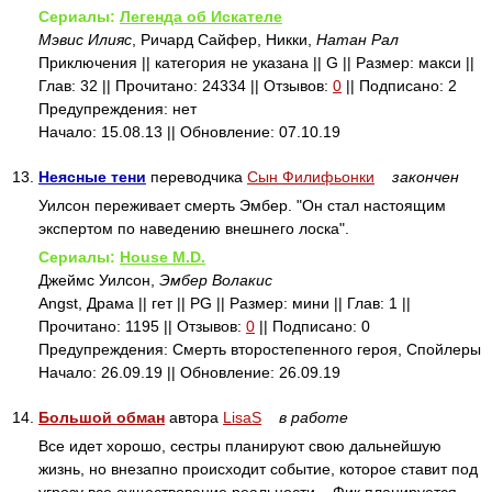
Сериалы:
Легенда об Искателе
Мэвис Илияс
, Ричард Сайфер, Никки,
Натан Рал
Приключения || категория не указана || G || Размер: макси ||
Глав: 32 || Прочитано: 24334 || Отзывов:
0
|| Подписано: 2
Предупреждения: нет
Начало: 15.08.13 || Обновление: 07.10.19
13.
Неясные тени
переводчика
Сын Филифьонки
закончен
Уилсон переживает смерть Эмбер. "Он стал настоящим
экспертом по наведению внешнего лоска".
Сериалы:
House M.D.
Джеймс Уилсон,
Эмбер Волакис
Angst, Драма || гет || PG || Размер: мини || Глав: 1 ||
Прочитано: 1195 || Отзывов:
0
|| Подписано: 0
Предупреждения: Смерть второстепенного героя, Спойлеры
Начало: 26.09.19 || Обновление: 26.09.19
14.
Большой обман
автора
LisaS
в работе
Все идет хорошо, сестры планируют свою дальнейшую
жизнь, но внезапно происходит событие, которое ставит под