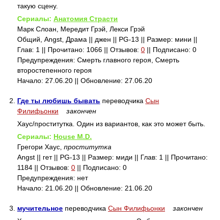
такую сцену.
Сериалы:
Анатомия Страсти
Марк Слоан, Мередит Грэй, Лекси Грэй
Общий, Angst, Драма || джен || PG-13 || Размер: мини ||
Глав: 1 || Прочитано: 1066 || Отзывов:
0
|| Подписано: 0
Предупреждения: Смерть главного героя, Смерть
второстепенного героя
Начало: 27.06.20 || Обновление: 27.06.20
2.
Где ты любишь бывать
переводчика
Сын
Филифьонки
закончен
Хаус/проститутка. Один из вариантов, как это может быть.
Сериалы:
House M.D.
Грегори Хаус,
проститутка
Angst || гет || PG-13 || Размер: миди || Глав: 1 || Прочитано:
1184 || Отзывов:
0
|| Подписано: 0
Предупреждения: нет
Начало: 21.06.20 || Обновление: 21.06.20
3.
мучительное
переводчика
Сын Филифьонки
закончен