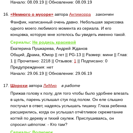
Начало: 08.09.19 || Обновление: 08.09.19
16.
«Немного о мусоре»
автора
Антиморра
закончен
Фанфик, написанный очень давно. Небольшая зарисовка
одного моего любимого момента из сериала. И его
концовка, которую мне хотелось бы увидеть именно такой.
Сериалы:
Не родись красивой
Екатерина Пушкарева, Андрей Жданов
Общий, Драма, Юмор || гет || PG-13 || Размер: мини || Глав:
1 || Прочитано: 2218 || Отзывов:
1
|| Подписано: 0
Предупреждения: нет
Начало: 29.06.19 || Обновление: 29.06.19
17.
Шорохи
автора
ЛиМир
в работе
Прижав голову к полу, для того чтобы было удобнее влезать
в щель, парень услышал стук под полом. Он еле слышно
постучал в ответ, надеясь услышать тишину. Глаза ребенка
расширились, когда он услышал отчётливое скрежетание
когтей по дереву и тихий скулеж. Прислушиваясь, он
спросил шёпотом: - Кто там?
Сериалы:
Волчонок