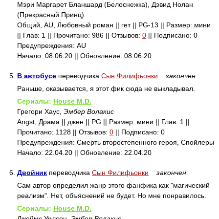
Мэри Маргарет Бланшард (Белоснежка), Дэвид Нолан
(Прекрасный Принц)
Общий, AU, Любовный роман || гет || PG-13 || Размер: мини
|| Глав: 1 || Прочитано: 986 || Отзывов:
0
|| Подписано: 0
Предупреждения: AU
Начало: 08.06.20 || Обновление: 08.06.20
5.
В автобусе
переводчика
Сын Филифьонки
закончен
Раньше, оказывается, я этот фик сюда не выкладывал.
Сериалы:
House M.D.
Грегори Хаус,
Эмбер Волакис
Angst, Драма || джен || PG || Размер: мини || Глав: 1 ||
Прочитано: 1128 || Отзывов:
0
|| Подписано: 0
Предупреждения: Смерть второстепенного героя, Спойлеры
Начало: 22.04.20 || Обновление: 22.04.20
6.
Двойник
переводчика
Сын Филифьонки
закончен
Сам автор определил жанр этого фанфика как "магический
реализм". Нет, объяснений не будет. Но мне понравилось.
Сериалы:
House M.D.
Джеймс Уилсон,
Эмбер Волакис