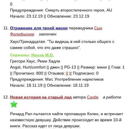
0
Предупреждения: Смерть второстепенного героя, AU
Начало: 23.12.19 || Обновление: 23.12.19
11.
Отражение для твоей маски
переводчика
Сын
Филифьонки
закончен
Хаус/Тринадцатая. "Ты видишь в ней столько общего с
самим собой, что это даже страшно".
Сериалы:
House M.D.
Грегори Хаус, Реми Хадли
Angst, Hurt/comfort || джен || PG-13 || Размер: мини || Глав: 1
|| Прочитано: 800 || Отзывов:
0
|| Подписано: 0
Предупреждения: Мат, Употребление наркотиков
Начало: 18.11.19 || Обновление: 18.11.19
12.
Новая история на старый лад
автора
Castle
в работе
Ричард Рал пытается найти пропавшую Кэлен, и встречает
неизвестную девушку. Действие происходит во время 10-й
книги. Рассказ идет от лица девушки.