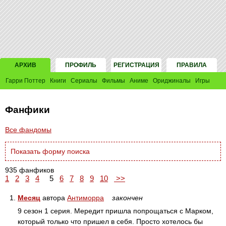
АРХИВ
ПРОФИЛЬ
РЕГИСТРАЦИЯ
ПРАВИЛА
Гарри Поттер
Книги
Сериалы
Фильмы
Аниме
Ориджиналы
Игры
Фанфики
Все фандомы
Показать форму поиска
935 фанфиков
1
2
3
4
5
6
7
8
9
10
>>
1.
Месяц
автора
Антиморра
закончен
9 сезон 1 серия. Мередит пришла попрощаться с Марком,
который только что пришел в себя. Просто хотелось бы