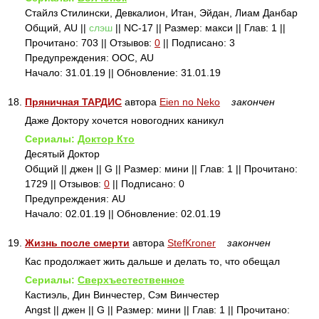
Стайлз Стилински, Девкалион, Итан, Эйдан, Лиам Данбар
Общий, AU ||
слэш
|| NC-17 || Размер: макси || Глав: 1 ||
Прочитано: 703 || Отзывов:
0
|| Подписано: 3
Предупреждения: ООС, AU
Начало: 31.01.19 || Обновление: 31.01.19
18.
Пряничная ТАРДИС
автора
Eien no Neko
закончен
Даже Доктору хочется новогодних каникул
Сериалы:
Доктор Кто
Десятый Доктор
Общий || джен || G || Размер: мини || Глав: 1 || Прочитано:
1729 || Отзывов:
0
|| Подписано: 0
Предупреждения: AU
Начало: 02.01.19 || Обновление: 02.01.19
19.
Жизнь после смерти
автора
StefKroner
закончен
Кас продолжает жить дальше и делать то, что обещал
Сериалы:
Сверхъестественное
Кастиэль, Дин Винчестер, Сэм Винчестер
Angst || джен || G || Размер: мини || Глав: 1 || Прочитано: