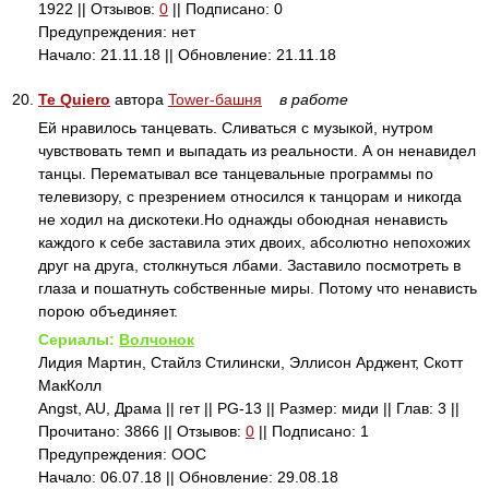
1922 || Отзывов:
0
|| Подписано: 0
Предупреждения: нет
Начало: 21.11.18 || Обновление: 21.11.18
20.
Te Quiero
автора
Tower-башня
в работе
Ей нравилось танцевать. Сливаться с музыкой, нутром
чувствовать темп и выпадать из реальности. А он ненавидел
танцы. Перематывал все танцевальные программы по
телевизору, с презрением относился к танцорам и никогда
не ходил на дискотеки.Но однажды обоюдная ненависть
каждого к себе заставила этих двоих, абсолютно непохожих
друг на друга, столкнуться лбами. Заставило посмотреть в
глаза и пошатнуть собственные миры. Потому что ненависть
порою объединяет.
Сериалы:
Волчонок
Лидия Мартин, Стайлз Стилински, Эллисон Арджент, Скотт
МакКолл
Angst, AU, Драма || гет || PG-13 || Размер: миди || Глав: 3 ||
Прочитано: 3866 || Отзывов:
0
|| Подписано: 1
Предупреждения: ООС
Начало: 06.07.18 || Обновление: 29.08.18