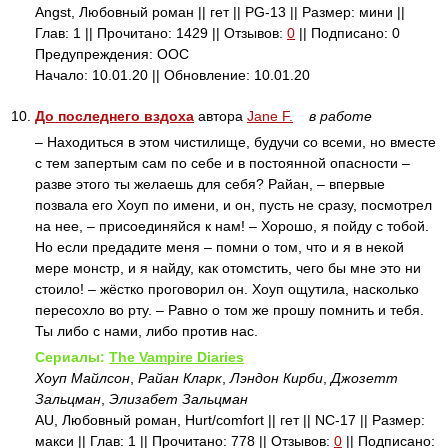
Angst, Любовный роман || гет || PG-13 || Размер: мини ||
Глав: 1 || Прочитано: 1429 || Отзывов:
0
|| Подписано: 0
Предупреждения: ООС
Начало: 10.01.20 || Обновление: 10.01.20
10.
До последнего вздоха
автора
Jane F.
в работе
– Находиться в этом чистилище, будучи со всеми, но вместе
с тем запертым сам по себе и в постоянной опасности –
разве этого ты желаешь для себя? Райан, – впервые
позвала его Хоуп по имени, и он, пусть не сразу, посмотрел
на нее, – присоединяйся к нам! – Хорошо, я пойду с тобой.
Но если предадите меня – помни о том, что и я в некой
мере монстр, и я найду, как отомстить, чего бы мне это ни
стоило! – жёстко проговорил он. Хоуп ощутила, насколько
пересохло во рту. – Равно о том же прошу помнить и тебя.
Ты либо с нами, либо против нас.
Сериалы:
The Vampire Diaries
Хоуп Майлсон
,
Райан Кларк
,
Лэндон Кирби
,
Джозетт
Зальцман
,
Элизабет Зальцман
AU, Любовный роман, Hurt/comfort || гет || NC-17 || Размер:
макси || Глав: 1 || Прочитано: 778 || Отзывов:
0
|| Подписано: