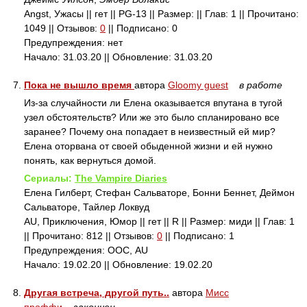
Angst, Ужасы || гет || PG-13 || Размер: || Глав: 1 || Прочитано:
1049 || Отзывов:
0
|| Подписано: 0
Предупреждения: нет
Начало: 31.03.20 || Обновление: 31.03.20
7.
Пока не вышло время
автора
Gloomy guest
в работе
Из-за случайности ли Елена оказывается впутана в тугой
узел обстоятельств? Или же это было спланировано все
заранее? Почему она попадает в неизвестный ей мир?
Елена оторвана от своей обыденной жизни и ей нужно
понять, как вернуться домой.
Сериалы:
The Vampire Diaries
Елена Гилберт, Стефан Сальваторе, Бонни Беннет, Деймон
Сальваторе, Тайлер Локвуд
AU, Приключения, Юмор || гет || R || Размер: миди || Глав: 1
|| Прочитано: 812 || Отзывов:
0
|| Подписано: 1
Предупреждения: ООС, AU
Начало: 19.02.20 || Обновление: 19.02.20
8.
Другая встреча, другой путь..
автора
Мисс