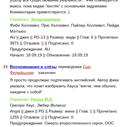
угрозу все существование реальности... Фик планируется
макси, пока кидаю "костяк" с основными задумками.
Комментарии приветствуются :)
Сериалы:
Зачарованные
Фиби Холливел, Прю Холливел, Пайпер Холливел, Пейдж
Мэттьюз
AU || джен || PG-13 || Размер: миди || Глав: 6 || Прочитано:
3871 || Отзывов:
0
|| Подписано: 0
Предупреждения: AU
Начало: 18.09.19 || Обновление: 18.09.19
15.
Воспоминания и слёзы
переводчика
Сын
Филифьонки
закончен
Я просто продолжаю подтягивать английский. Автор фика
указала, что хочет изобразить Хауса "мягче, чем обычно,
наедине с собой".
Сериалы:
House M.D.
Грегори Хаус,
Эмбер Волакис
Angst || джен || PG || Размер: мини || Глав: 1 || Прочитано:
1255 || Отзывов:
0
|| Подписано: 0
Предупреждения: Смерть второстепенного героя, ООС