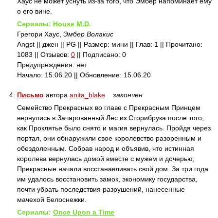
Хаус не может уснуть из-за того, что Эмбер напоминает ему
о его вине.
Сериалы:
House M.D.
Грегори Хаус,
Эмбер Волакис
Angst || джен || PG || Размер: мини || Глав: 1 || Прочитано:
1083 || Отзывов:
0
|| Подписано: 0
Предупреждения: нет
Начало: 15.06.20 || Обновление: 15.06.20
4.
Письмо
автора
anita_blake
закончен
Семейство Прекрасных во главе с Прекрасным Принцем
вернулись в Зачарованный Лес из Сторибрука после того,
как Проклятье было снято и магия вернулась. Пройдя через
портал, они обнаружили свое королевство разоренным и
обездоленным. Собрав народ и объявив, что истинная
королева вернулась домой вместе с мужем и дочерью,
Прекрасные начали восстанавливать свой дом. За три года
им удалось восстановить замок, экономику государства,
почти убрать последствия разрушений, нанесенные
мачехой Белоснежки.
Сериалы:
Once Upon a Time